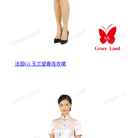
法国GL玉兰望春连衣裙