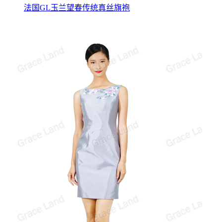
法国GL玉兰望春传统真丝旗袍