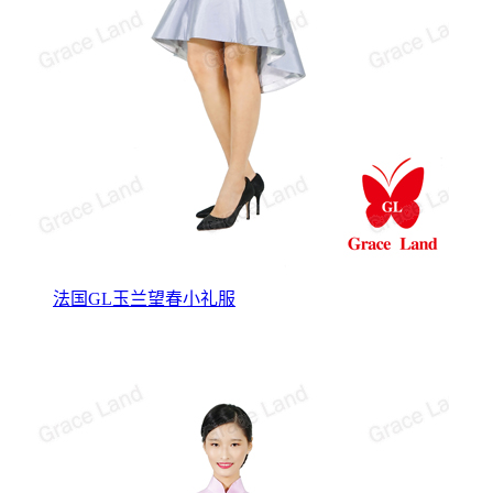
法国GL玉兰望春小礼服