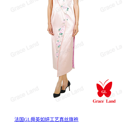
法国GL舜英如妍工艺真丝旗袍